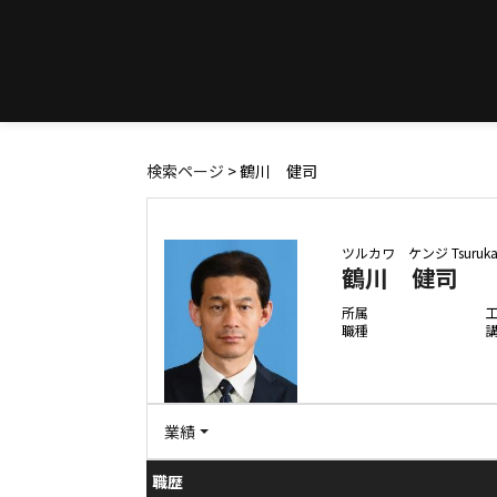
検索ページ
> 鶴川 健司
ツルカワ ケンジ
Tsuruk
鶴川 健司
所属
職種
業績
職歴