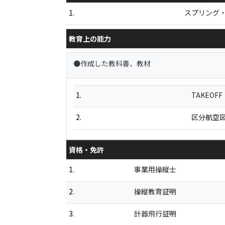
1.
スプリング
教育上の能力
●作成した教科書、教材
1.
TAKEO
2.
区分航空
資格・免許
1.
事業用操縦士
2.
操縦教育証明
3.
計器飛行証明