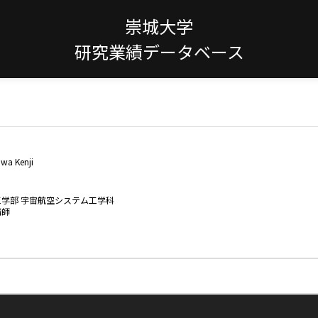
崇城大学
研究業績データベース
awa Kenji
工学部 宇宙航空システム工学科
講師