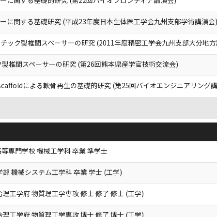
ーに関する基礎研究 (平成23年度日本生体医工学会九州支部学術講演会
チック製椎間スペーサーの研究 (2011年度精密工学会九州支部大分地方
ク製椎間スペーサーの研究 (第26回熊本県産学官技術交流会)
affoldによる軟骨再生の基礎的研究 (第25回バイオエンジニアリング講
等専門学校 機械工学科 卒業 準学士
部 機械システム工学科 卒業 学士 (工学)
理工学府 物質理工学専攻 修士 修了 修士 (工学)
理工学府 物質理工学専攻 博士 修了 博士 (工学)