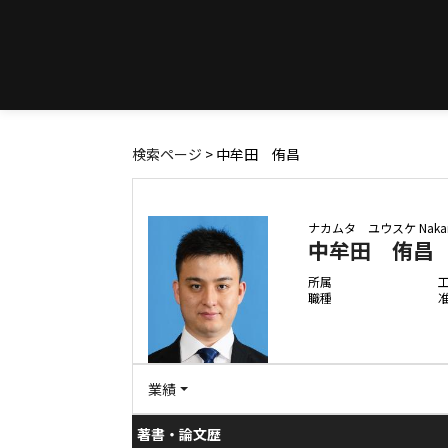
検索ページ
> 中牟田 侑昌
ナカムタ ユウスケ
Naka
中牟田 侑昌
所属
職種
業績
著書・論文歴