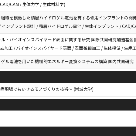
CAD/CAM / 生体力学 / 生体材料学)
組織を模倣した積層ハイドロゲル電池を有する骨用インプラントの開発 若手
EA / インプラント設計 / 積層ハイドロゲル電池 / 生体インプラント / CAD/C
ル・バイオインスパイヤード表面に関する研究 国際共同研究加速基金(国
除去加工 / バイオインスパイヤード表面 / 表面微細加工 / 生体模倣 / 生産工
ロゲル電池を用いた機械的エネルギー変換システムの構築 国内共同研究
療現場でもいきるモノづくりの技術～ (崇城大学)