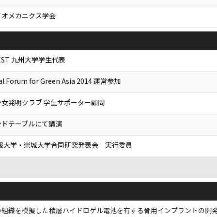
イオメカニクス学会
-EEST 九州大学学生代表
nal Forum for Green Asia 2014 運営参加
女発明クラブ 学生サポーター顧問
ンドテーブルにて講演
情報大学・崇城大学合同研究発表会 実行委員
組織を模擬した積層ハイドロゲル電池を有する骨用インプラントの開発 若