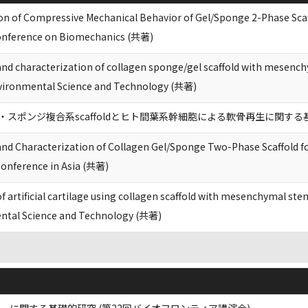
on of Compressive Mechanical Behavior of Gel/Sponge 2-Phase Scaf
Conference on Biomechanics (共著)
d characterization of collagen sponge/gel scaffold with mesench
vironmental Science and Technology (共著)
スポンジ複合系scaffoldとヒト間葉系幹細胞による軟骨再生に関する
d Characterization of Collagen Gel/Sponge Two-Phase Scaffold fo
Conference in Asia (共著)
 artificial cartilage using collagen scaffold with mesenchymal st
ntal Science and Technology (共著)
ーに関する基礎的研究 (第22回バイオフロンティア講演会)