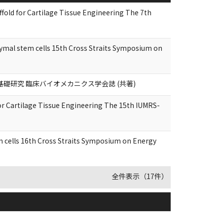
fold for Cartilage Tissue Engineering The 7th
ymal stem cells 15th Cross Straits Symposium on
基礎研究 臨床バイオメカニクス学会誌 (共著)
r Cartilage Tissue Engineering The 15th IUMRS-
em cells 16th Cross Straits Symposium on Energy
全件表示（17件）