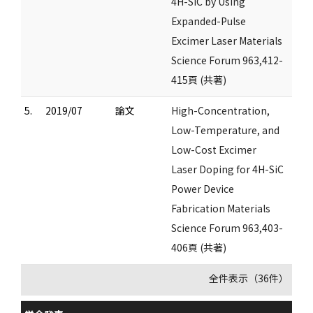
4H-SiC by Using
Expanded-Pulse
Excimer Laser Materials
Science Forum 963,412-
415頁 (共著)
5.
2019/07
論文
High-Concentration,
Low-Temperature, and
Low-Cost Excimer
Laser Doping for 4H-SiC
Power Device
Fabrication Materials
Science Forum 963,403-
406頁 (共著)
全件表示（36件）