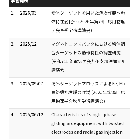
学会発表
1.
2026/03
粉体ターゲットを用いた薄膜作製～粉
体特性変化～ (2026年第73回応用物理
学会春季学術講演会)
2.
2025/12
マグネトロンスパッタにおける粉体調
合ターゲットの動作特性の調査研究
(令和7年度 電気学会九州支部沖縄支所
講演会)
3.
2025/09/07
粉体ターゲットプロセスによるFe, Mo
傾斜機能性膜の作製 (2025年第86回応
用物理学会秋季学術講演会)
4.
2025/06/12
Characteristics of single-phase
gliding arc equipment with twisted
electrodes and radial gas injection