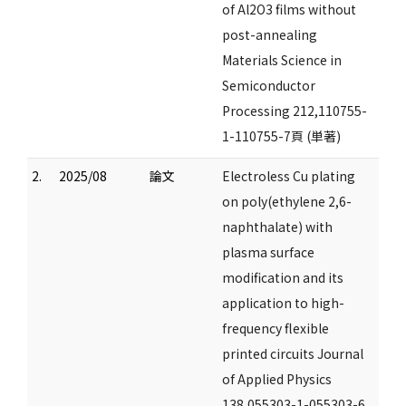
of Al2O3 films without
post-annealing
Materials Science in
Semiconductor
Processing 212,110755-
1-110755-7頁 (単著)
2.
2025/08
論文
Electroless Cu plating
on poly(ethylene 2,6-
naphthalate) with
plasma surface
modification and its
application to high-
frequency flexible
printed circuits Journal
of Applied Physics
138,055303-1-055303-6