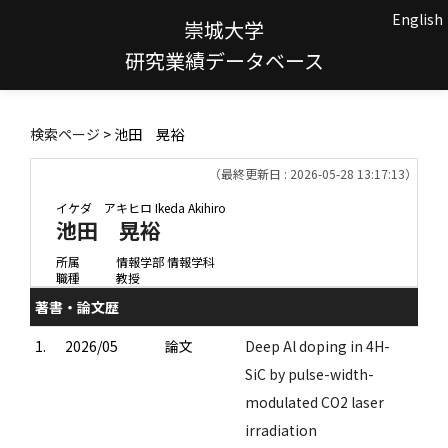
English
崇城大学
研究業績データベース
検索ページ
> 池田 晃裕
（最終更新日 : 2026-05-28 13:17:13）
イケダ アキヒロ
Ikeda Akihiro
池田 晃裕
所属
情報学部 情報学科
職種
教授
著書・論文歴
1.
2026/05
論文
Deep Al doping in 4H-
SiC by pulse-width-
modulated CO2 laser
irradiation