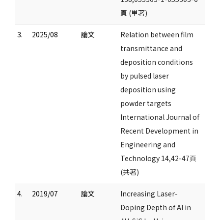
頁 (単著)
3.
2025/08
論文
Relation between film
transmittance and
deposition conditions
by pulsed laser
deposition using
powder targets
International Journal of
Recent Development in
Engineering and
Technology 14,42-47頁
(共著)
4.
2019/07
論文
Increasing Laser-
Doping Depth of Al in