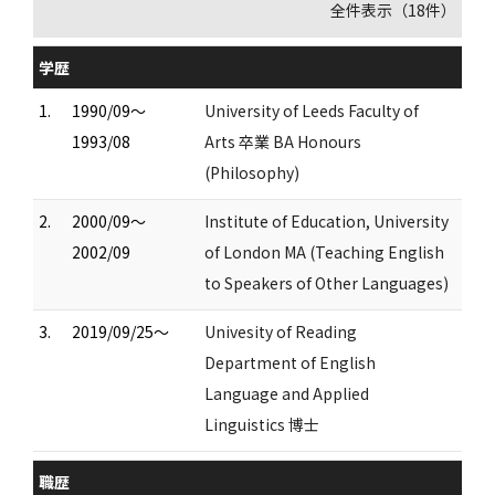
全件表示（18件）
学歴
1.
1990/09～
University of Leeds Faculty of
1993/08
Arts 卒業 BA Honours
(Philosophy)
2.
2000/09～
Institute of Education, University
2002/09
of London MA (Teaching English
to Speakers of Other Languages)
3.
2019/09/25～
Univesity of Reading
Department of English
Language and Applied
Linguistics 博士
職歴