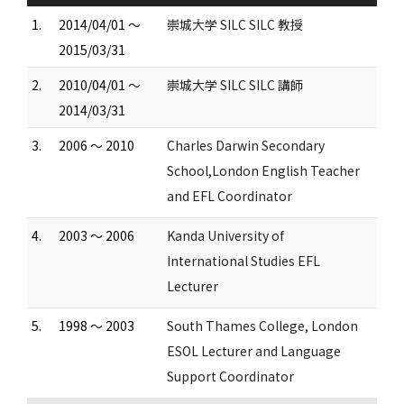
1.
2014/04/01 ～
崇城大学 SILC SILC 教授
2015/03/31
2.
2010/04/01 ～
崇城大学 SILC SILC 講師
2014/03/31
3.
2006 ～ 2010
Charles Darwin Secondary
School,London English Teacher
and EFL Coordinator
4.
2003 ～ 2006
Kanda University of
International Studies EFL
Lecturer
5.
1998 ～ 2003
South Thames College, London
ESOL Lecturer and Language
Support Coordinator