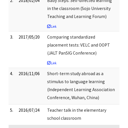
2.
2018/02/04
Baby Steps: Self-directed learning
in the classroom (Sojo University
Teaching and Learning Forum)
3.
2017/05/20
Comparing standardized
placement tests: VELC and OOPT
(JALT PanSIG Conference)
4.
2016/11/06
Short-term study abroad as a
stimulus to language learning
(Independent Learning Association
Conference, Wuhan, China)
5.
2016/07/24
Teacher talk in the elementary
school classroom