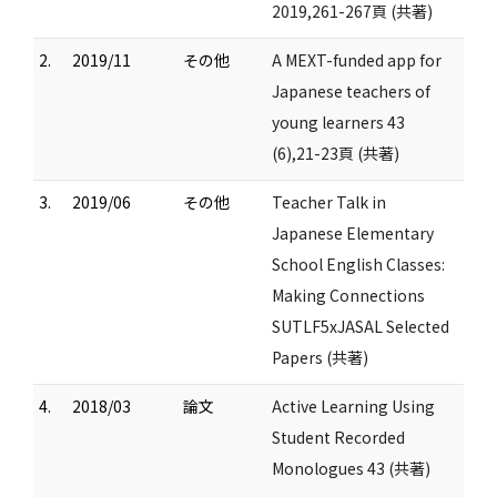
2019,261-267頁 (共著)
2.
2019/11
その他
A MEXT-funded app for
Japanese teachers of
young learners 43
(6),21-23頁 (共著)
3.
2019/06
その他
Teacher Talk in
Japanese Elementary
School English Classes:
Making Connections
SUTLF5xJASAL Selected
Papers (共著)
4.
2018/03
論文
Active Learning Using
Student Recorded
Monologues 43 (共著)