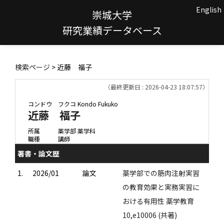
English
崇城大学
研究業績データベース
検索ページ
> 近藤 福子
（最終更新日 : 2026-04-23 18:07:57）
コンドウ フクコ
Kondo Fukuko
近藤 福子
所属
薬学部 薬学科
職種
講師
著書・論文歴
1.
2026/01
論文
薬学部での筋肉注射実習
の教育効果と実務実習に
おける有用性 薬学教育
10,e10006 (共著)