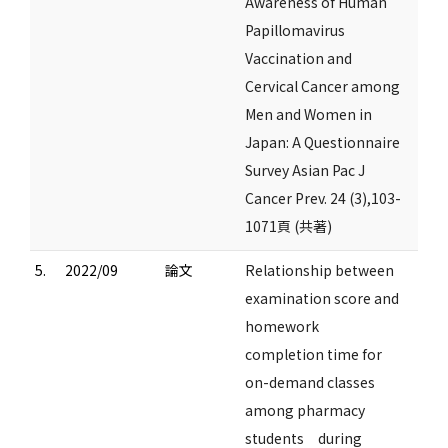
Awareness of Human
Papillomavirus
Vaccination and
Cervical Cancer among
Men and Women in
Japan: A Questionnaire
Survey Asian Pac J
Cancer Prev. 24 (3),103-
1071頁 (共著)
5.
2022/09
論文
Relationship between
examination score and
homework
completion time for
on-demand classes
among pharmacy
students during