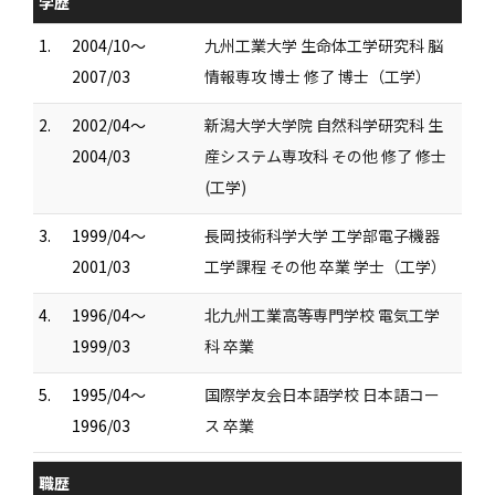
学歴
1.
2004/10～
九州工業大学 生命体工学研究科 脳
2007/03
情報専攻 博士 修了 博士（工学）
2.
2002/04～
新潟大学大学院 自然科学研究科 生
2004/03
産システム専攻科 その他 修了 修士
(工学)
3.
1999/04～
長岡技術科学大学 工学部電子機器
2001/03
工学課程 その他 卒業 学士（工学）
4.
1996/04～
北九州工業高等専門学校 電気工学
1999/03
科 卒業
5.
1995/04～
国際学友会日本語学校 日本語コー
1996/03
ス 卒業
職歴