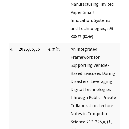
Manufacturing: Invited
Paper Smart
Innovation, Systems
and Technologies,299-
308頁 (単著)
4.
2025/05/25
その他
An Integrated
Framework for
Supporting Vehicle-
Based Evacuees During
Disasters: Leveraging
Digital Technologies
Through Public-Private
Collaboration Lecture
Notes in Computer
Science,217-225頁 (共