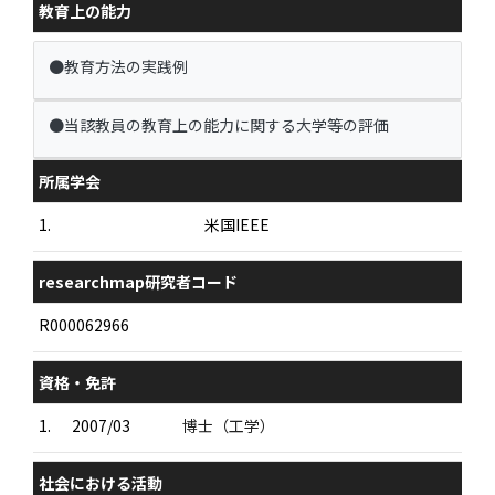
教育上の能力
●教育方法の実践例
●当該教員の教育上の能力に関する大学等の評価
所属学会
1.
米国IEEE
researchmap研究者コード
R000062966
資格・免許
1.
2007/03
博士（工学）
社会における活動