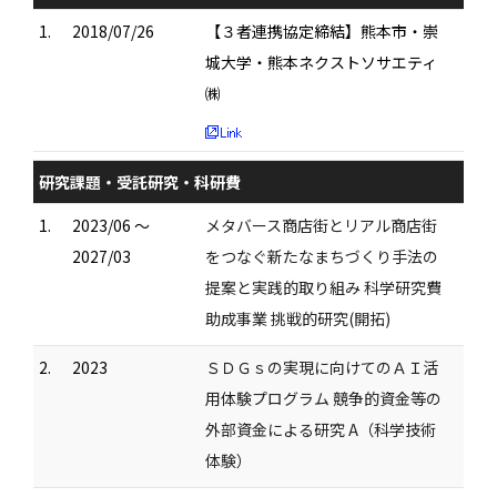
1.
2018/07/26
【３者連携協定締結】熊本市・崇
城大学・熊本ネクストソサエティ
㈱
研究課題・受託研究・科研費
1.
2023/06 ～
メタバース商店街とリアル商店街
2027/03
をつなぐ新たなまちづくり手法の
提案と実践的取り組み 科学研究費
助成事業 挑戦的研究(開拓)
2.
2023
ＳＤＧｓの実現に向けてのＡＩ活
用体験プログラム 競争的資金等の
外部資金による研究 A（科学技術
体験）