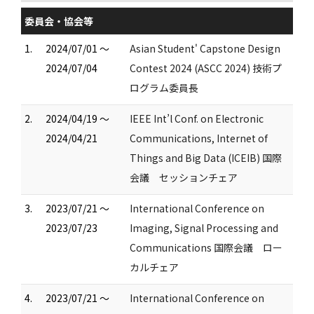
委員会・協会等
1.
2024/07/01 ～
Asian Student' Capstone Design
2024/07/04
Contest 2024 (ASCC 2024) 技術プ
ログラム委員長
2.
2024/04/19 ～
IEEE Int’l Conf. on Electronic
2024/04/21
Communications, Internet of
Things and Big Data (ICEIB) 国際
会議 セッションチェア
3.
2023/07/21 ～
International Conference on
2023/07/23
Imaging, Signal Processing and
Communications 国際会議 ロー
カルチェア
4.
2023/07/21 ～
International Conference on