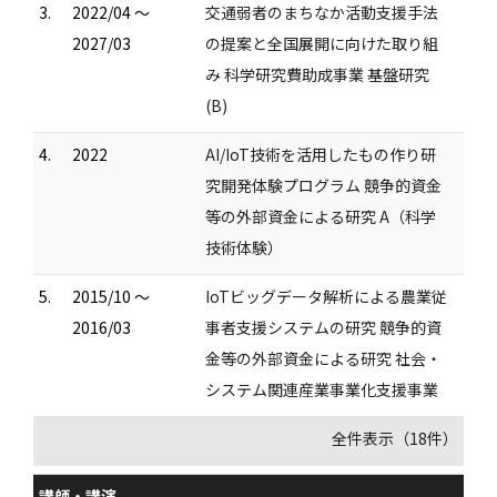
3.
2022/04 ～
交通弱者のまちなか活動支援手法
2027/03
の提案と全国展開に向けた取り組
み 科学研究費助成事業 基盤研究
(B)
4.
2022
AI/IoT技術を活用したもの作り研
究開発体験プログラム 競争的資金
等の外部資金による研究 A（科学
技術体験）
5.
2015/10 ～
IoTビッグデータ解析による農業従
2016/03
事者支援システムの研究 競争的資
金等の外部資金による研究 社会・
システム関連産業事業化支援事業
全件表示（18件）
講師・講演