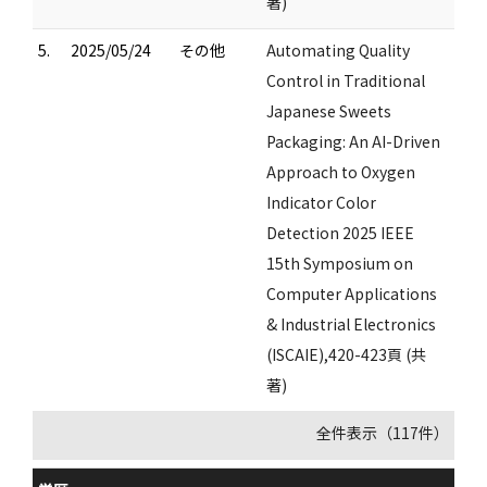
著)
5.
2025/05/24
その他
Automating Quality
Control in Traditional
Japanese Sweets
Packaging: An AI-Driven
Approach to Oxygen
Indicator Color
Detection 2025 IEEE
15th Symposium on
Computer Applications
& Industrial Electronics
(ISCAIE),420-423頁 (共
著)
全件表示（117件）