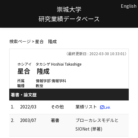
English
崇城大学
研究業績データベース
検索ページ
> 星合 隆成
（最終更新日 : 2022-03-30 10:33:01）
ホシアイ タカシゲ
Hoshiai Takashige
星合 隆成
所属
情報学部 情報学科
職種
教授
著書・論文歴
1.
2022/03
その他
業績リスト
2.
2003/07
著書
ブローカレスモデルと
SIONet (単著)