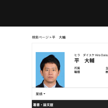
検索ページ
> 平 大輔
ヒラ ダイスケ
Hira Dais
平 大輔
所属
職種
業績
著書・論文歴