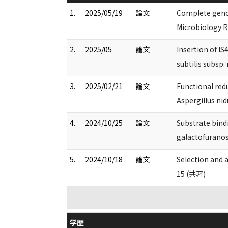
1.
2025/05/19
論文
Complete geno
Microbiology 
2.
2025/05
論文
Insertion of I
subtilis subsp
3.
2025/02/21
論文
Functional red
Aspergillus ni
4.
2024/10/25
論文
Substrate bind
galactofurano
5.
2024/10/18
論文
Selection and 
15 (共著)
学歴