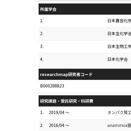
所属学会
1.
日本農芸化
2.
日本生化学
3.
日本生物工
4.
日本化学会
researchmap研究者コード
B000288823
研究課題・受託研究・科研費
1.
2019/04 ～
タンパク質
2.
2016/04 ～
anammo