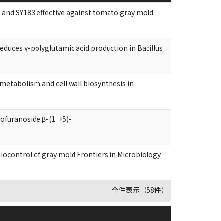
 and SY183 effective against tomato gray mold
educes γ-polyglutamic acid production in Bacillus
etabolism and cell wall biosynthesis in
tofuranoside β-(1→5)-
biocontrol of gray mold Frontiers in Microbiology
全件表示（58件）