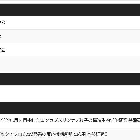
学会
会
学会
工学的応用を目指したエンカプスリンナノ粒子の構造生物学的研究 基盤
x菌のシトクロムc成熟系の反応機構解明と応用 基盤研究C