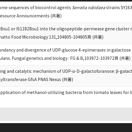
me sequences of biocontrol agents
Serratia rubidaea
strains SY163
Resource Announcements (共著)
S4Bsu1 or IS1182Bsu1 into the oligopeptide-permease gene cluster r
. natto Food Microbiology 131,104805-104805頁 (共著)
undancy and divergence of UDP-glucose 4-epimerases in galactose m
dulans. Fungal genetics and biology : FG & B,103972-103972頁 (共著)
ing and catalytic mechanism of UDP-α-D-galactofuranose: β-galac
syltransferase GfsA PNAS Nexus (共著)
application of methanol-utilizing bacteria from tomato leaves for 