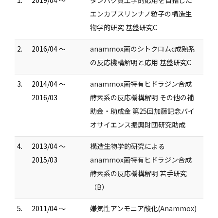
1.
2019/04 ～
タンパク質工学的応用を目指した
エンカプスリンナノ粒子の構造生
物学的研究 基盤研究C
2.
2016/04 ～
anammox菌のシトクロムc成熟系
の反応機構解明と応用 基盤研究C
3.
2014/04 ～
anammox菌特有ヒドラジン合成
2016/03
酵素系の反応機構解明 その他の補
助金・助成金 第25回加藤記念バイ
オサイエンス振興財団研究助成
4.
2013/04 ～
構造生物学的研究による
2015/03
anammox菌特有ヒドラジン合成
酵素系の反応機構解明 若手研究
（B）
5.
2011/04 ～
嫌気性アンモニア酸化(Anammox)