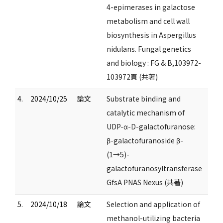
4-epimerases in galactose
metabolism and cell wall
biosynthesis in Aspergillus
nidulans. Fungal genetics
and biology : FG & B,103972-
103972頁 (共著)
4.
2024/10/25
論文
Substrate binding and
catalytic mechanism of
UDP-α-D-galactofuranose:
β-galactofuranoside β-
(1→5)-
galactofuranosyltransferase
GfsA PNAS Nexus (共著)
5.
2024/10/18
論文
Selection and application of
methanol-utilizing bacteria