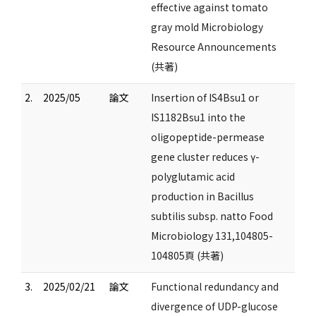
effective against tomato
gray mold Microbiology
Resource Announcements
(共著)
2.
2025/05
論文
Insertion of IS4Bsu1 or
IS1182Bsu1 into the
oligopeptide-permease
gene cluster reduces γ-
polyglutamic acid
production in Bacillus
subtilis subsp. natto Food
Microbiology 131,104805-
104805頁 (共著)
3.
2025/02/21
論文
Functional redundancy and
divergence of UDP-glucose