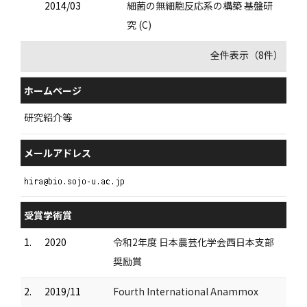
2014/03
細菌の無細胞反応系の構築 基盤研
究 (C)
全件表示（8件）
ホームページ
研究紹介等
メールアドレス
受賞学術賞
1.
2020
令和2年度 日本農芸化学会西日本支部
奨励賞
2.
2019/11
Fourth International Anammox