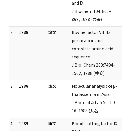
and IX.
J Biochem 104: 867-
868, 1988 (共著)
2.
1988
論文
Bovine factor VII. Its
purification and
complete amino acid
sequence.
J Biol Chem 263:7494-
7502, 1988 (共著)
3.
1988
論文
Molecular analysis of β-
thalassemia in Asia.
J Biomed & Lab Sci 1:9-
16, 1988 (共著)
4.
1989
論文
Blood clotting factor IX