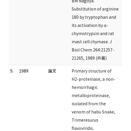
BM Nagoya.
Substitution of arginine
180 by tryptophan and
its activation by α-
chymotrypsin and rat
mast cell chymase. J
Biol Chem 264:21257-
21265, 1989 (共著)
5.
1989
論文
Primary structure of
H2-proteinase, a non-
hemorrhagic
metalloproteinase,
isolated from the
venom of habu Snake,
Trimeresurus
flavoviridis.