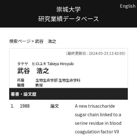
English
崇城大学
研究業績データベース
検索ページ
> 武谷 浩之
（最終更新日 : 2024-05-23 13:42:00）
タケヤ ヒロユキ
Takeya Hiroyuki
武谷 浩之
所属
生物生命学部 生物生命学科
職種
教授
著書・論文歴
1.
1988
論文
A new trisaccharide
sugar chain linked to a
serine residue in blood
coagulation factor VII