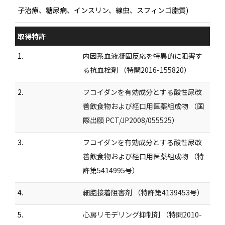
子治療、糖尿病、インスリン、線虫、スフィンゴ脂質)
取得特許
1.
内因系血液凝固反応を特異的に阻害す
る抗血栓剤 （特開2016-155820）
2.
フコイダンを有効成分とする酸性尿改
善飲食物および経口用医薬組成物 （国
際出願 PCT/JP2008/055525）
3.
フコイダンを有効成分とする酸性尿改
善飲食物および経口用医薬組成物 （特
許第5414995号）
4.
細胞接着阻害剤 （特許第4139453号）
5.
心房リモデリング抑制剤 （特開2010-