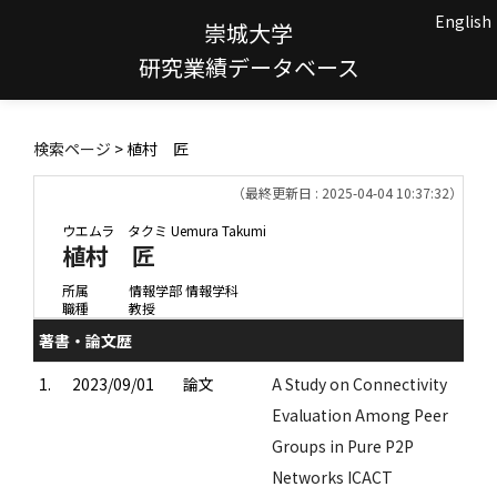
English
崇城大学
研究業績データベース
検索ページ
> 植村 匠
（最終更新日 : 2025-04-04 10:37:32）
ウエムラ タクミ
Uemura Takumi
植村 匠
所属
情報学部 情報学科
職種
教授
著書・論文歴
1.
2023/09/01
論文
A Study on Connectivity
Evaluation Among Peer
Groups in Pure P2P
Networks ICACT