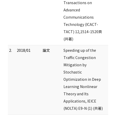
Transactions on
Advanced
Communications
Technology (ICACT-
TACT) 12,1514-1520頁
(共著)
2.
2018/01
論文
Speeding up of the
Traffic Congestion
Mitigation by
Stochastic
Optimization in Deep
Learning Nonlinear
Theory and Its
Applications, IEICE
(NOLTA) E9-N (1) (共著)