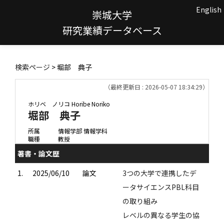
English
崇城大学
研究業績データベース
検索ページ
> 堀部 典子
（最終更新日 : 2026-05-07 18:34:29）
ホリベ ノリコ
Horibe Noriko
堀部 典子
所属
情報学部 情報学科
職種
教授
著書・論文歴
1.
2025/06/10
論文
3つの大学で連携したデ
ータサイエンスPBL科目
の取り組み
レベルの異なる学生の協