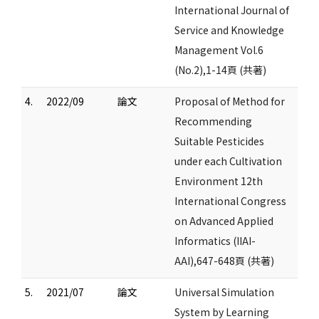
International Journal of
Service and Knowledge
Management Vol.6
(No.2),1-14頁 (共著)
4.
2022/09
論文
Proposal of Method for
Recommending
Suitable Pesticides
under each Cultivation
Environment 12th
International Congress
on Advanced Applied
Informatics (IIAI-
AAI),647-648頁 (共著)
5.
2021/07
論文
Universal Simulation
System by Learning