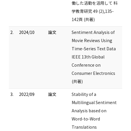
働した活動を活用して 科
学教育研究 49 (2),135-
142頁 (共著)
2.
2024/10
論文
Sentiment Analysis of
Movie Reviews Using
Time-Series Text Data
IEEE 13th Global
Conference on
Consumer Electronics
(共著)
3.
2022/09
論文
Stability of a
Multilingual Sentiment
Analysis based on
Word-to-Word
Translations