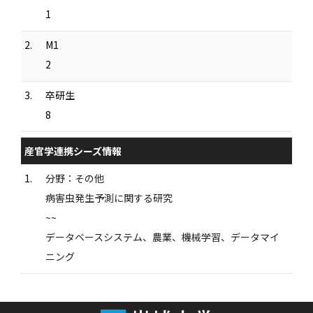
1
2.
M1
2
3.
卒研生
8
産官学連携シーズ情報
1.
分野：その他
病害虫発生予測に関する研究
~~
データベースシステム、農業、機械学習、データマイ
ニング