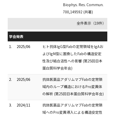
Biophys. Res. Commun.
700,149592 (共著)
全件表示（19件）
学会発表
1.
2025/06
ヒト抗体IgG型Fabの定常領域をIgAお
よびIgM型に置換したFabの構造安定
性及び結合活性への影響 (第25回日本
蛋白質科学会年会)
2.
2025/06
抗体医薬品アダリムマブFabの定常領
域内のループ構造におけるPro変異体
の解析 (第25回日本蛋白質科学会年会)
3.
2024/11
抗体医薬品アダリムマブFabの定常領
域へのPro変異導入による構造安定性