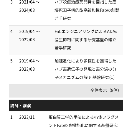
3.
2021/04 ～
ハブ咬傷治療薬開発を目指した筋
2024/03
壊死因子標的型高親和性Fabの創製
若手研究
4.
2019/04 ～
FabエンジニアリングによるADAs
2022/03
産生抑制に関する研究基盤の確立
若手研究
5.
2019/04 ～
加速進化により多様性を獲得した
2023/03
ハブ毒遺伝子の発現と毒分泌の分
子メカニズムの解明 基盤研究(C)
全件表示（8件）
講師・講演
1.
2023/11
蛋白質工学的手法による抗体フラグメ
ントFabの高機能化に関する基盤研究