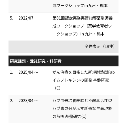
成ワークショップin九州・熊本
5.
2022/07
第81回認定実務実習指導薬剤師養
成ワークショップ（薬学教育者ワ
ークショップ）in 九州・熊本
全件表示（19件）
研究課題・受託研究・科研費
1.
2025/04 ～
がん治療を目指した新規耐熱型Fab
イムノトキシンの開発 基盤研究
（C）
2.
2023/04 ～
ハブ由来培養細胞と不酵素活性型
ハブ毒成分が示す新奇な生命現象
の解明 基盤研究(C)