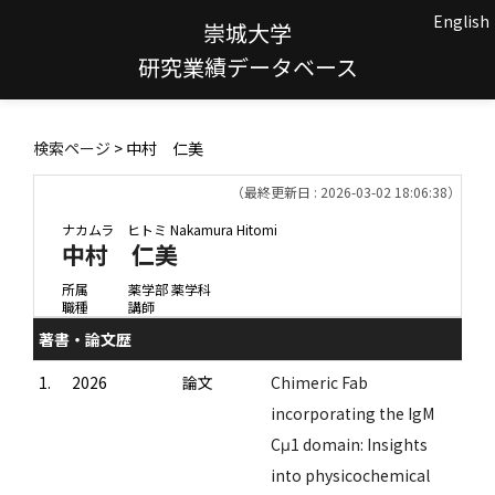
English
崇城大学
研究業績データベース
検索ページ
> 中村 仁美
（最終更新日 : 2026-03-02 18:06:38）
ナカムラ ヒトミ
Nakamura Hitomi
中村 仁美
所属
薬学部 薬学科
職種
講師
著書・論文歴
1.
2026
論文
Chimeric Fab
incorporating the IgM
Cμ1 domain: Insights
into physicochemical