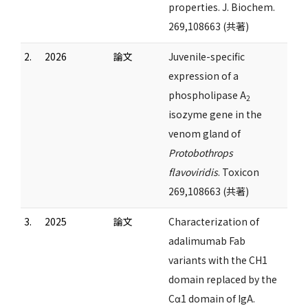
properties. J. Biochem.
269,108663 (共著)
2.
2026
論文
Juvenile-specific
expression of a
phospholipase A
2
isozyme gene in the
venom gland of
Protobothrops
flavoviridis
. Toxicon
269,108663 (共著)
3.
2025
論文
Characterization of
adalimumab Fab
variants with the CH1
domain replaced by the
Cα1 domain of IgA.