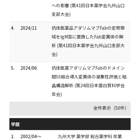
への影響 (第41回日本薬学会九州山口
支部大会)
4.
2024/11
抗体医薬品アダリムマブFabの定常領
域をIgM型に置換したFab変異体の解
析 (第41回日本薬学会九州山口支部大
会)
5.
2024/06
抗体医薬アダリムマブFabのドメイン
間SS結合導入変異体の凝集性評価と結
晶構造解析 (第24回日本蛋白質科学会
年会)
全件表示（50件）
学歴
1.
2002/04～
九州大学 薬学部 総合薬学科 卒業