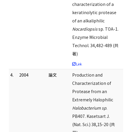
characterization of a
keratinolytic protease
of an alkaliphilic
Nocardiopsis
sp. TOA-1.
Enzyme Microbial
Technol. 34,482-489 (共
著)
4.
2004
論文
Production and
Characterization of
Protease from an
Extremely Halophilic
Halobacterium sp
.
PB407. Kasetsart J.
(Nat. Sci.) 38,15-20 (共