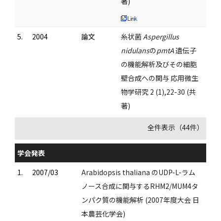
著)
5.
2004
論文
糸状菌
Aspergillus
nidulans
の
pmtA
遺伝子
の機能解析及びその細胞
壁合成への関与 応用微生
物学研究 2 (1),22-30 (共
著)
全件表示（44件）
学会発表
1.
2007/03
Arabidopsis thaliana のUDP-L-ラム
ノース合成に関与するRHM2/MUM4タ
ンパク質の機能解析 (2007年度大会 日
本農芸化学会)