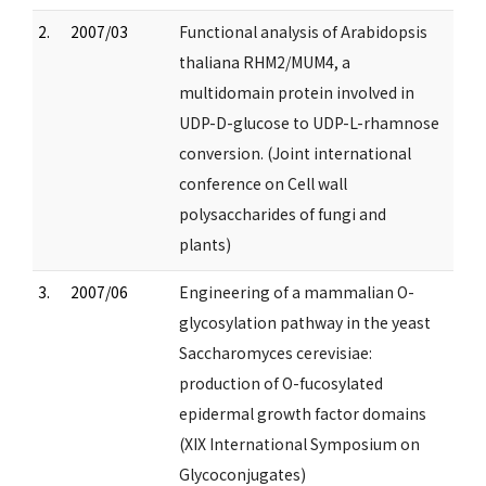
2.
2007/03
Functional analysis of Arabidopsis
thaliana RHM2/MUM4, a
multidomain protein involved in
UDP-D-glucose to UDP-L-rhamnose
conversion. (Joint international
conference on Cell wall
polysaccharides of fungi and
plants)
3.
2007/06
Engineering of a mammalian O-
glycosylation pathway in the yeast
Saccharomyces cerevisiae:
production of O-fucosylated
epidermal growth factor domains
(XIX International Symposium on
Glycoconjugates)