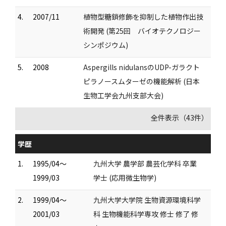
4.
2007/11
植物型糖鎖修飾を抑制した植物作出技
術開発 (第25回 バイオテクノロジー
シンポジウム)
5.
2008
Aspergills nidulansのUDP-ガラクト
ピラノースムターゼの機能解析 (日本
生物工学会九州支部大会)
全件表示（43件）
学歴
1.
1995/04～
九州大学 農学部 農芸化学科 卒業
1999/03
学士 (応用微生物学)
2.
1999/04～
九州大学大学院 生物資源環境科学
2001/03
科 生物機能科学専攻 修士 修了 修