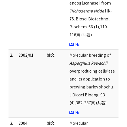
endoglucanase I from
Trichoderma viride
HK-
75. Biosci Biotechnol
Biochem. 66 (1),110-
116頁 (共著)
2.
2002/01
論文
Molecular breeding of
Aspergillus kawachii
overproducing cellulase
and its application to
brewing barley shochu.
J Biosci Bioeng. 93
(4),382-387頁 (共著)
3.
2004
論文
Molecular