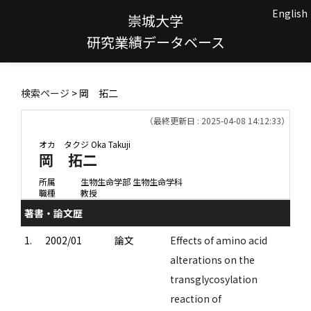
English
崇城大学
研究業績データベース
検索ページ
> 岡 拓二
（最終更新日 : 2025-04-08 14:12:33）
オカ タクジ
Oka Takuji
岡 拓二
所属
生物生命学部 生物生命学科
職種
教授
著書・論文歴
1.
2002/01
論文
Effects of amino acid
alterations on the
transglycosylation
reaction of