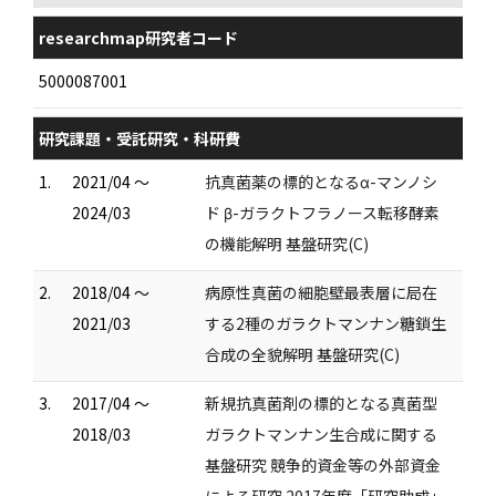
researchmap研究者コード
5000087001
研究課題・受託研究・科研費
1.
2021/04 ～
抗真菌薬の標的となるα-マンノシ
2024/03
ド β-ガラクトフラノース転移酵素
の機能解明 基盤研究(C)
2.
2018/04 ～
病原性真菌の細胞壁最表層に局在
2021/03
する2種のガラクトマンナン糖鎖生
合成の全貌解明 基盤研究(C)
3.
2017/04 ～
新規抗真菌剤の標的となる真菌型
2018/03
ガラクトマンナン生合成に関する
基盤研究 競争的資金等の外部資金