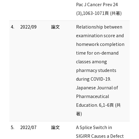
Pac J Cancer Prev 24
(3),1063-1071頁 (共著)
4.
2022/09
論文
Relationship between
examination score and
homework completion
time for on-demand
classes among
pharmacy students
during COVID-19.
Japanese Journal of
Pharmaceutical
Education. 6,1-6頁 (共
著)
5.
2022/07
論文
A Splice Switch in
SIGIRR Causes a Defect