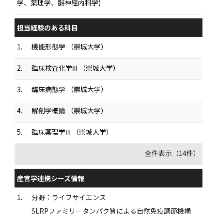
学、薬理学、脳神経内科学)
担当経験のある科目
1.
機能形態学 （崇城大学）
2.
臨床検査化学Ⅲ （崇城大学）
3.
臨床病態学 （崇城大学）
4.
解剖学概論 （崇城大学）
5.
臨床薬理学Ⅲ （崇城大学）
全件表示（14件）
産官学連携シーズ情報
1.
分野：ライフサイエンス
SLRPファミリータンパク質による自然免疫調節機構