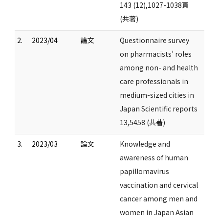
143 (12),1027-1038頁
(共著)
2.
2023/04
論文
Questionnaire survey
on pharmacists’ roles
among non- and health
care professionals in
medium-sized cities in
Japan Scientific reports
13,5458 (共著)
3.
2023/03
論文
Knowledge and
awareness of human
papillomavirus
vaccination and cervical
cancer among men and
women in Japan Asian