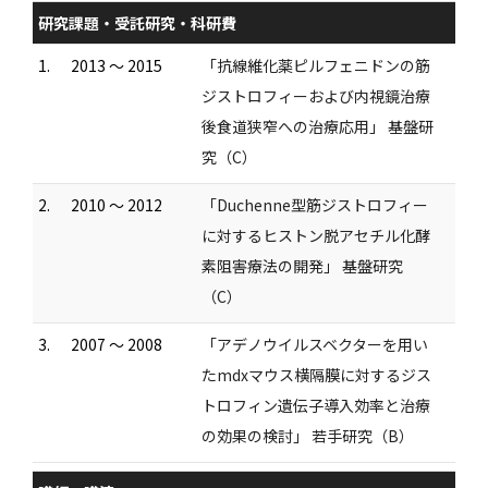
研究課題・受託研究・科研費
1.
2013 ～ 2015
「抗線維化薬ピルフェニドンの筋
ジストロフィーおよび内視鏡治療
後食道狭窄への治療応用」 基盤研
究（C）
2.
2010 ～ 2012
「Duchenne型筋ジストロフィー
に対するヒストン脱アセチル化酵
素阻害療法の開発」 基盤研究
（C）
3.
2007 ～ 2008
「アデノウイルスベクターを用い
たmdxマウス横隔膜に対するジス
トロフィン遺伝子導入効率と治療
の効果の検討」 若手研究（B）