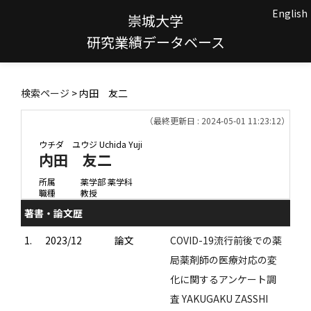
English
崇城大学
研究業績データベース
検索ページ
> 内田 友二
（最終更新日 : 2024-05-01 11:23:12）
ウチダ ユウジ
Uchida Yuji
内田 友二
所属
薬学部 薬学科
職種
教授
著書・論文歴
1.
2023/12
論文
COVID-19流行前後での薬
局薬剤師の医療対応の変
化に関するアンケート調
査 YAKUGAKU ZASSHI