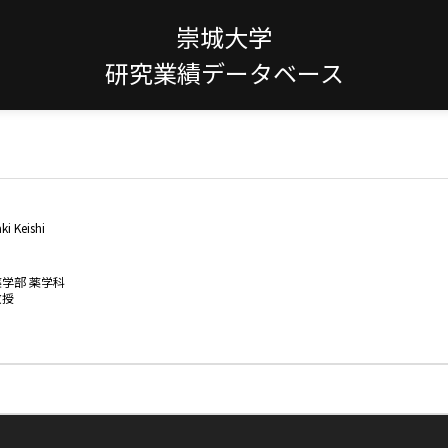
崇城大学
研究業績データベース
i Keishi
薬学部 薬学科
教授