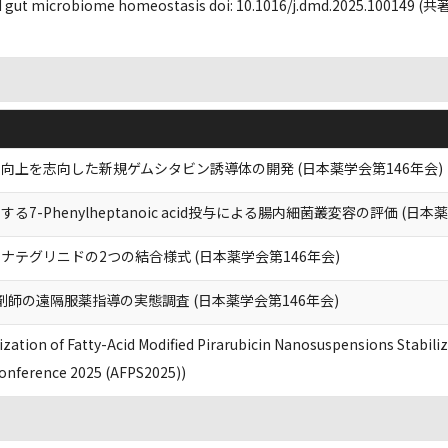
d gut microbiome homeostasis doi: 10.1016/j.dmd.2025.100149 (共
向上を志向した新規ゲムシタビン誘導体の開発 (日本薬学会第146年会)
-Phenylheptanoic acid投与による腸内細菌叢変容の評価 (日本薬
テグリニドの2つの結合様式 (日本薬学会第146年会)
剤師の遠隔服薬指導の実態調査 (日本薬学会第146年会)
zation of Fatty-Acid Modified Pirarubicin Nanosuspensions Stabili
onference 2025 (AFPS2025))