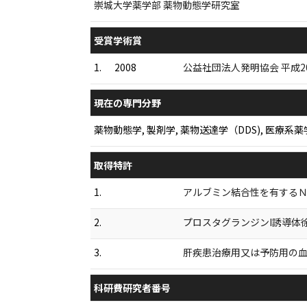
崇城大学薬学部 薬物動態学研究室
受賞学術賞
1.
2008
公益社団法人発明協会 平成2
現在の専門分野
薬物動態学, 製剤学, 薬物送達学（DDS), 医
取得特許
1.
アルブミン結合性を有するＮＯ
2.
プロスタグランジンI誘導体徐放
3.
肝疾患治療用又は予防用の血中
科研費研究者番号