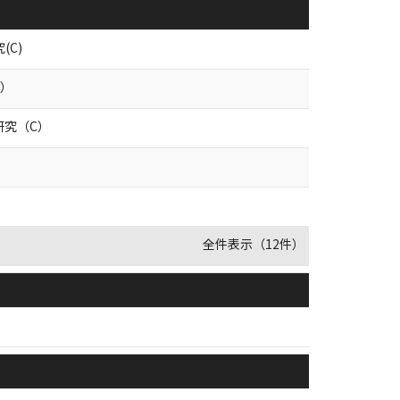
C)
C）
研究（C）
全件表示（12件）