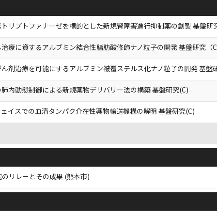
トリプトファナーゼを標的とした新規腎障害進行抑制薬の創製 基盤研究(
ん治療に資するアルブミン結合性脂肪酸修飾ナノ粒子の開発 基盤研究（
がん剤治療を可能にするアルブミン被覆ステルス化ナノ粒子の開発 基盤
肺内動態制御による新規薬物デリバリー法の構築 基盤研究(C)
ェイスでの血清タンパク介在性薬物輸送機構の解明 基盤研究(C)
のリレーとその成果 (熊本市)