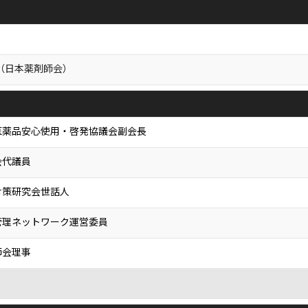
5（日本薬剤師会）
医薬品安心使用・啓発協議会副会長
会代議員
対策研究会世話人
管理ネットワーク運営委員
師会理事