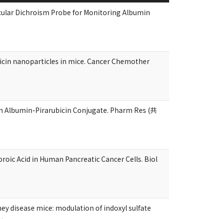
rcular Dichroism Probe for Monitoring Albumin
ubicin nanoparticles in mice. Cancer Chemother
an Albumin-Pirarubicin Conjugate. Pharm Res (共
roic Acid in Human Pancreatic Cancer Cells. Biol
ney disease mice: modulation of indoxyl sulfate