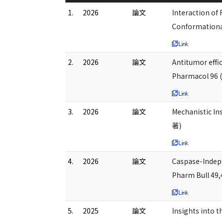
1.
2026
論文
Interaction of
Conformation
2.
2026
論文
Antitumor effi
Pharmacol 96 
3.
2026
論文
Mechanistic In
著)
4.
2026
論文
Caspase-Indepe
Pharm Bull 49
5.
2025
論文
Insights into t