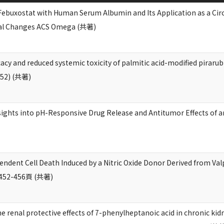
 Febuxostat with Human Serum Albumin and Its Application as a Ci
al Changes ACS Omega (共著)
cacy and reduced systemic toxicity of palmitic acid-modified pirar
(52) (共著)
sights into pH-Responsive Drug Release and Antitumor Effects of 
ndent Cell Death Induced by a Nitric Oxide Donor Derived from Valp
,452-456頁 (共著)
he renal protective effects of 7-phenylheptanoic acid in chronic kid