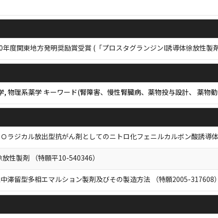
0年度関東地方発明奨励賞受賞 (「プロスタグランジンI誘導体徐放性製
療系薬学, 物理系薬学 キーワード(腎障害、慢性腎臓病、薬物投与設計、 薬
ラジカル放出型抗がん剤としてのニトロ化フェニルカルボン酸誘導体 （特願
性製剤 （特願平10-540346）
滞留型多相エマルション製剤及びその製造方法 （特願2005-317608