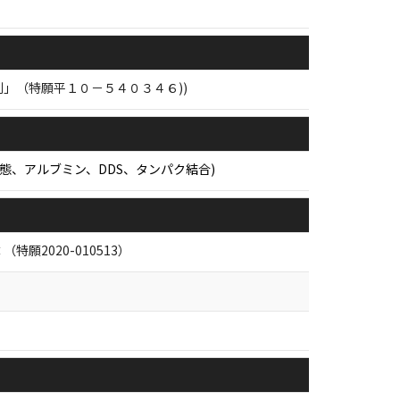
剤」（特願平１０－５４０３４６))
物動態、アルブミン、DDS、タンパク結合)
2020-010513）
）