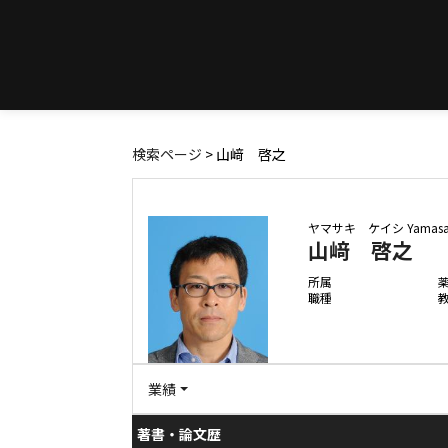
検索ページ
> 山﨑 啓之
ヤマサキ ケイシ
Yamasak
山﨑 啓之
所属
職種
業績
著書・論文歴