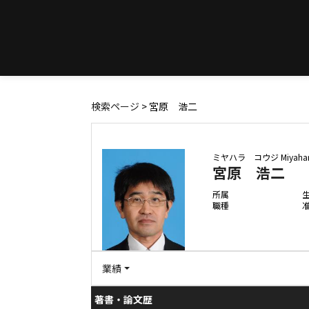
検索ページ
> 宮原 浩二
ミヤハラ コウジ
Miyahar
宮原 浩二
所属
職種
業績
著書・論文歴