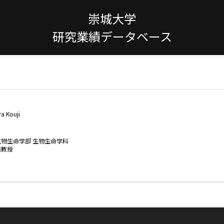
崇城大学
研究業績データベース
a Kouji
生物生命学部 生物生命学科
准教授