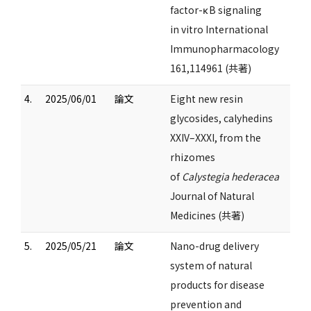
factor-κB signaling
in vitro International
Immunopharmacology
161,114961 (共著)
4.
2025/06/01
論文
Eight new resin
glycosides, calyhedins
XXIV–XXXI, from the
rhizomes
of
Calystegia hederacea
Journal of Natural
Medicines (共著)
5.
2025/05/21
論文
Nano-drug delivery
system of natural
products for disease
prevention and