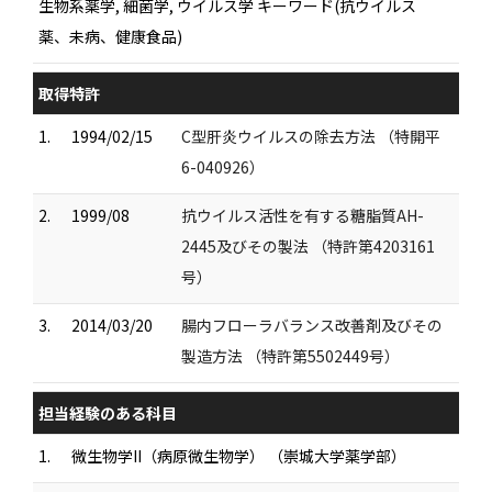
生物系薬学, 細菌学, ウイルス学 キーワード(抗ウイルス
薬、未病、健康食品)
取得特許
1.
1994/02/15
C型肝炎ウイルスの除去方法 （特開平
6-040926）
2.
1999/08
抗ウイルス活性を有する糖脂質AH-
2445及びその製法 （特許第4203161
号）
3.
2014/03/20
腸内フローラバランス改善剤及びその
製造方法 （特許第5502449号）
担当経験のある科目
1.
微生物学II（病原微生物学） （崇城大学薬学部）