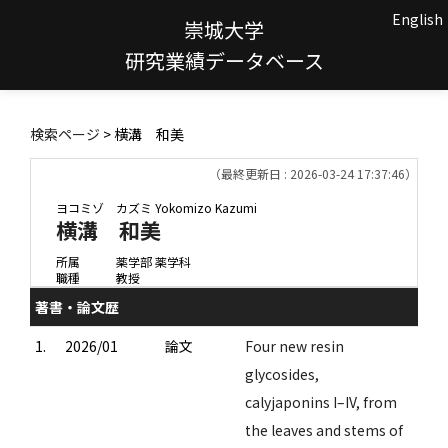
English
崇城大学
研究業績データベース
検索ページ
> 横溝 和美
（最終更新日 : 2026-03-24 17:37:46）
ヨコミゾ カズミ
Yokomizo Kazumi
横溝 和美
所属
薬学部 薬学科
職種
教授
著書・論文歴
1.
2026/01
論文
Four new resin
glycosides,
calyjaponins I–IV, from
the leaves and stems of