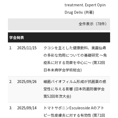
treatment. Expert Opin
Drug Deliv. (共著)
全件表示（78件）
学会発表
1.
2025/11/15
クコシを主とした健康飲料、美露仙寿
の多彩な効用についての基礎研究 〜免
疫系に対する効果を中心に〜 (第32回
日本未病学会学術総会)
2.
2025/09/26
細菌バイオフィルム形成が抗菌薬の感
受性に与える影響 (日本防菌防黴学会
第52回年次大会)
3.
2025/09/14
トマトサポニンEsculeoside Aのアト
ピー性皮膚炎に対する有効性 (第71回