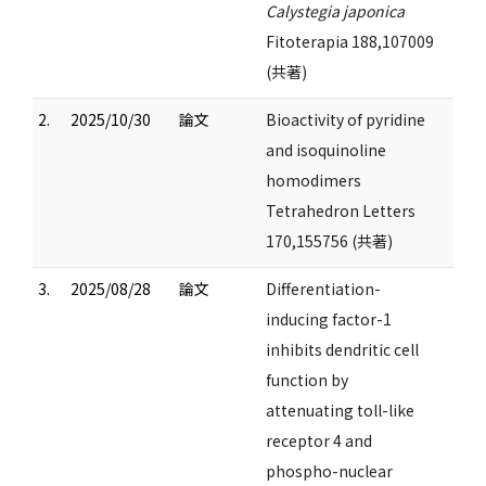
Calystegia japonica
Fitoterapia 188,107009
(共著)
2.
2025/10/30
論文
Bioactivity of pyridine
and isoquinoline
homodimers
Tetrahedron Letters
170,155756 (共著)
3.
2025/08/28
論文
Differentiation-
inducing factor-1
inhibits dendritic cell
function by
attenuating toll-like
receptor 4 and
phospho-nuclear