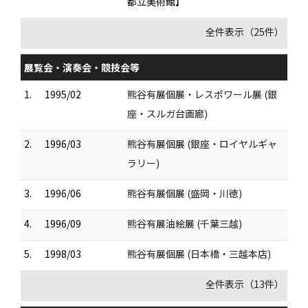
都立美術館】
全件表示（25件）
展覧会・演奏会・競技会等
1.
1995/02
熊谷有展個展・レスポワール展 (銀
座・スルガ台画廊)
2.
1996/03
熊谷有展個展 (銀座・ロイヤルギャ
ラリー)
3.
1996/06
熊谷有展個展 (盛岡・川徳)
4.
1996/09
熊谷有展油絵展 (千葉三越)
5.
1998/03
熊谷有展個展 (日本橋・三越本店)
全件表示（13件）