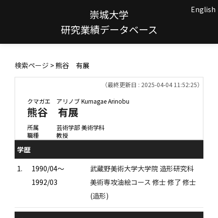
English
崇城大学
研究業績データベース
検索ページ
> 熊谷 有展
（最終更新日 : 2025-04-04 11:52:25）
クマガエ アリノブ
Kumagae Arinobu
熊谷 有展
所属
芸術学部 美術学科
職種
教授
学歴
1.
1990/04～
武蔵野美術大学大学院 造形研究科
1992/03
美術専攻油絵コース 修士 修了 修士
(造形)