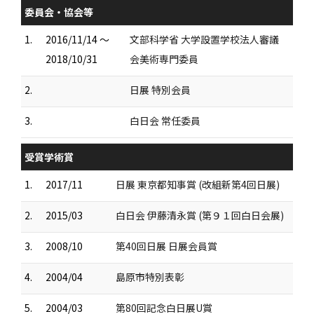
委員会・協会等
1.
2016/11/14 ～
文部科学省 大学設置学校法人審議
2018/10/31
会美術専門委員
2.
日展 特別会員
3.
白日会 常任委員
受賞学術賞
1.
2017/11
日展 東京都知事賞 (改組新第4回日展)
2.
2015/03
白日会 伊藤清永賞 (第９１回白日会展)
3.
2008/10
第40回日展 日展会員賞
4.
2004/04
島原市特別表彰
5.
2004/03
第80回記念白日展U賞