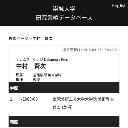
English
崇城大学
研究業績データベース
検索ページ
> 中村 賢次
（最終更新日 : 2015-03-27 17:03:29）
ナカムラ ケンジ
Nakamura Kenji
中村 賢次
所属
芸術学部 美術学科
職種
教授
学歴
1.
～1988/03
金沢美術工芸大学大学院 美術専攻
修士 (美術)
職歴