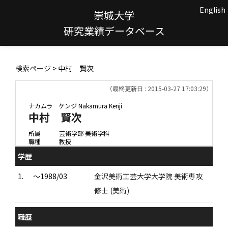
English
崇城大学
研究業績データベース
検索ページ
> 中村 賢次
（最終更新日 : 2015-03-27 17:03:29）
ナカムラ ケンジ
Nakamura Kenji
中村 賢次
所属
芸術学部 美術学科
職種
教授
学歴
1.
～1988/03
金沢美術工芸大学大学院 美術専攻
修士 (美術)
職歴