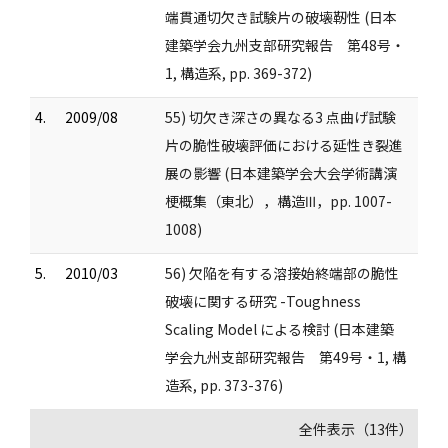
端貫通切欠き試験片の破壊靭性 (日本
建築学会九州支部研究報告 第48号・
1, 構造系, pp. 369-372)
4.
2009/08
55) 切欠き深さの異なる3 点曲げ試験
片の脆性破壊評価における延性き裂進
展の影響 (日本建築学会大会学術講演
梗概集（東北），構造Ⅲ，pp. 1007-
1008)
5.
2010/03
56) 欠陥を有する溶接始終端部の脆性
破壊に関する研究 -Toughness
Scaling Model による検討 (日本建築
学会九州支部研究報告 第49号・1, 構
造系, pp. 373-376)
全件表示（13件）