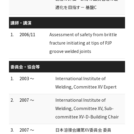
適化を目指す－ 基盤C
講師・講演
1.
2006/11
Assessment of safety from brittle
fracture initiating at tips of PJP
groove welded joints
委員会・協会等
1.
2003 ～
International Institute of
Welding, Committee XV Expert
2.
2007 ～
International Institute of
Welding, Committee XV, Sub-
committee XV-D-Building Chair
3.
2007 ～
日本溶接会議第XV委員会 委員