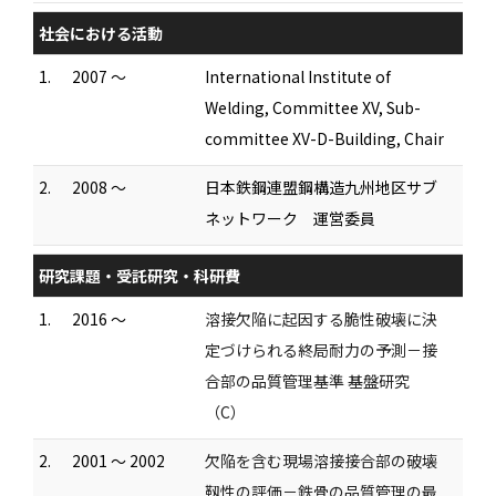
社会における活動
1.
2007 ～
International Institute of
Welding, Committee XV, Sub-
committee XV-D-Building, Chair
2.
2008 ～
日本鉄鋼連盟鋼構造九州地区サブ
ネットワーク 運営委員
研究課題・受託研究・科研費
1.
2016 ～
溶接欠陥に起因する脆性破壊に決
定づけられる終局耐力の予測－接
合部の品質管理基準 基盤研究
（C）
2.
2001 ～ 2002
欠陥を含む現場溶接接合部の破壊
靱性の評価－鉄骨の品質管理の最