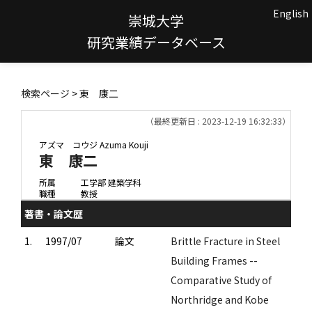
English
崇城大学
研究業績データベース
検索ページ
> 東 康二
（最終更新日 : 2023-12-19 16:32:33）
アズマ コウジ
Azuma Kouji
東 康二
所属
工学部 建築学科
職種
教授
著書・論文歴
1.
1997/07
論文
Brittle Fracture in Steel
Building Frames --
Comparative Study of
Northridge and Kobe