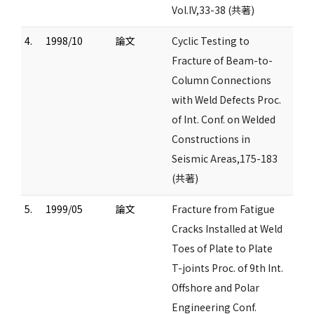
Vol.IV,33-38 (共著)
4.
1998/10
論文
Cyclic Testing to
Fracture of Beam-to-
Column Connections
with Weld Defects Proc.
of Int. Conf. on Welded
Constructions in
Seismic Areas,175-183
(共著)
5.
1999/05
論文
Fracture from Fatigue
Cracks Installed at Weld
Toes of Plate to Plate
T-joints Proc. of 9th Int.
Offshore and Polar
Engineering Conf.