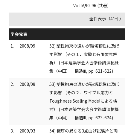
Vol.IV,90-96 (共著)
全件表示（41件）
学会発表
1.
2008/09
52) 塑性拘束の違いが破壊靭性に及ぼ
す影響 （その１．実験と有限要素解
析） (日本建築学会大会学術講演梗概
集（中国） 構造Ⅲ, pp. 621-622)
2.
2008/09
53) 塑性拘束の違いが破壊靱性に及ぼ
す影響 （その２．ワイブル応力と
Toughness Scaling Modelによる検
討） (日本建築学会大会学術講演梗概
集（中国） 構造Ⅲ, pp. 623-624)
3.
2009/03
54) 板厚の異なる3点曲げ試験片と両