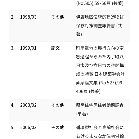
(No.505),59-66頁 (共著)
2.
1998/03
その他
伊野地区伝統的建造物群
保存対策調査報告書 (共
著)
3.
1999/01
論文
町屋敷地の奥行方向の変
容過程からみた内子町八
日市及び六日市の空間構
成の特徴 日本建築学会計
画系論文集 (No.527),99-
406頁 (共著)
4.
2003/02
その他
県営住宅居住者動態調査
(単著)
5.
2006/03
その他
循環型社会と高齢社会に
おけるまちなか住宅供給