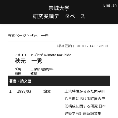
English
崇城大学
研究業績データベース
検索ページ
> 秋元 一秀
（最終更新日 : 2018-12-14 17:28:10）
アキモト カズヒデ
Akimoto Kazuhide
秋元 一秀
所属
工学部 建築学科
職種
教授
著書・論文歴
1.
1998/03
論文
土地特性からみた内子町
八日市における町屋の空
間構成に関する研究 日本
建築学会計画系論文集