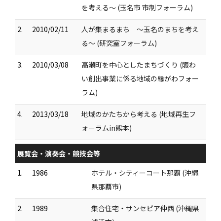
を考える～ (玉名市 市制フォーラム)
2.
2010/02/11
人が集まるまち ～玉名のまちを考え
る～ (研究室フォーラム)
3.
2010/03/08
高瀬町を中心としたまちづくり (賑わ
い創出事業に係る地域の縁がわフォー
ラム)
4.
2013/03/18
地域のかたちから考える (地域再生フ
ォーラムin熊本)
展覧会・演奏会・競技会等
1.
1986
ホテル・シティーコート那覇 (沖縄
県那覇市)
2.
1989
集合住宅・サンセピア仲西 (沖縄県