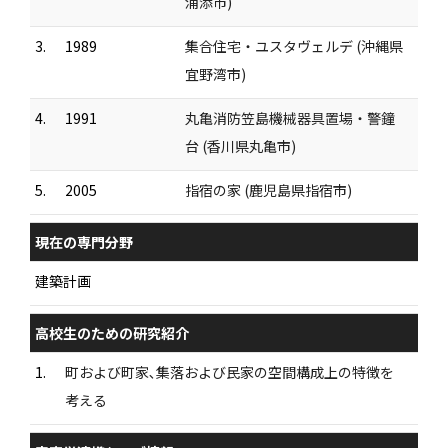
浦添市)
3.
1989
集合住宅・ユスタヴェルデ (沖縄県
宜野湾市)
4.
1991
丸亀消防笠島機械器具置場・警鐘
台 (香川県丸亀市)
5.
2005
指宿の家 (鹿児島県指宿市)
現在の専門分野
建築計画
高校生のための研究紹介
1.
町および町家､集落および民家の空間構成上の特徴を
考える