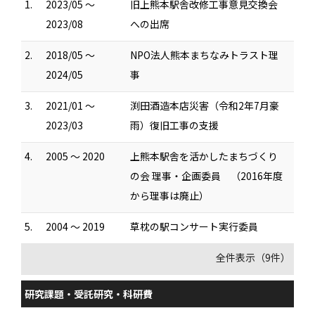
1.
2023/05 ～
旧上熊本駅舎改修工事意見交換会
2023/08
への出席
2.
2018/05 ～
NPO法人熊本まちなみトラスト理
2024/05
事
3.
2021/01 ～
渕田酒造本店災害（令和2年7月豪
2023/03
雨）復旧工事の支援
4.
2005 ～ 2020
上熊本駅舎を活かしたまちづくり
の会 理事・企画委員 （2016年度
から理事は廃止）
5.
2004 ～ 2019
草枕の駅コンサート実行委員
全件表示（9件）
研究課題・受託研究・科研費