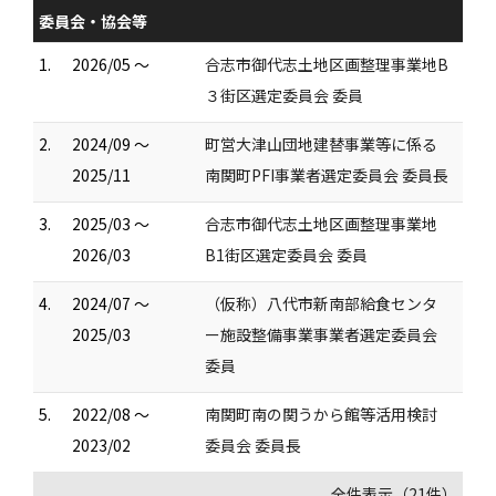
委員会・協会等
1.
2026/05 ～
合志市御代志土地区画整理事業地B
３街区選定委員会 委員
2.
2024/09 ～
町営大津山団地建替事業等に係る
2025/11
南関町PFI事業者選定委員会 委員長
3.
2025/03 ～
合志市御代志土地区画整理事業地
2026/03
B1街区選定委員会 委員
4.
2024/07 ～
（仮称）八代市新南部給食センタ
2025/03
ー施設整備事業事業者選定委員会
委員
5.
2022/08 ～
南関町南の関うから館等活用検討
2023/02
委員会 委員長
全件表示（21件）