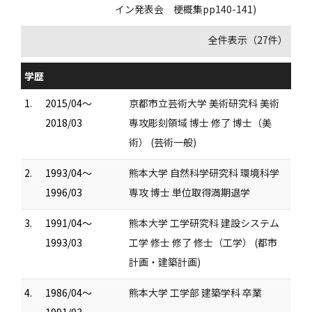
イン発表会 梗概集pp140-141)
全件表示（27件）
学歴
1.
2015/04～
京都市立芸術大学 美術研究科 美術
2018/03
専攻彫刻領域 博士 修了 博士（美
術） (芸術一般)
2.
1993/04～
熊本大学 自然科学研究科 環境科学
1996/03
専攻 博士 単位取得満期退学
3.
1991/04～
熊本大学 工学研究科 建設システム
1993/03
工学 修士 修了 修士（工学） (都市
計画・建築計画)
4.
1986/04～
熊本大学 工学部 建築学科 卒業