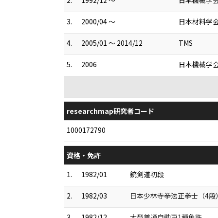
3.
2000/04 ～
日本材料学
4.
2005/01 ～ 2014/12
TMS
5.
2006
日本機械学
researchmap研究者コード
1000172790
資格・免許
1.
1982/01
銃剣道初段
2.
1982/03
日本少林寺拳法正拳士（4段
3.
1982/12
大型普通自動車1種免許