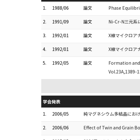
1.
1988/06
論文
Phase Equilibr
2.
1991/09
論文
Ni-Cr-N三元系
3.
1992/01
論文
X線マイクロアナラ
4.
1992/01
論文
X線マイクロアナラ
5.
1992/05
論文
Formation and 
Vol.23A,1389-
学会発表
1.
2006/05
純マグネシウム多結晶におけ
2.
2006/06
Effect of Twin and Grain 