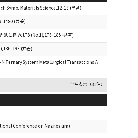
Tech.Symp. Materials Science,12-13 (単著)
1480 (共著)
.78 (No.1),178-185 (共著)
6-193 (共著)
r-N Ternary System Metallurgical Transactions A
全件表示（31件）
national Conference on Magnesium)