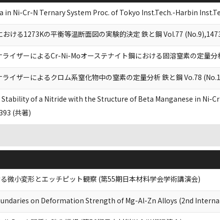
ia in Ni-Cr-N Ternary System Proc. of Tokyo Inst.Tech.-Harbin Inst.
における1273Kの平衡等温断面図の実験的決定 鉄と鋼 Vol.77 (No.9),1473-
イザーによるCr-Ni-Moオーステナイト鋼における固溶窒素の定量分析 鉄と鋼 Vol
イザーによるクロム系窒化物中の窒素の定量分析 鉄と鋼 Vo.78 (No.1),18
Stability of a Nitride with the Structure of Beta Manganese in Ni-C
1393 (共著)
る微小変形とエッチピット観察 (第55期日本材料学会学術講演会)
Boundaries on Deformation Strength of Mg-Al-Zn Alloys (2nd Inter