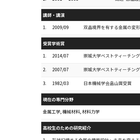
講師・講演
1.
2009/09
双晶境界を有する金属の変形
受賞学術賞
1.
2014/07
崇城大学ベストティーチン
2.
2007/07
崇城大学ベストティーチン
3.
1982/03
日本機械学会畠山賞受賞
現在の専門分野
金属工学, 機械材料, 材料力学
高校生のための研究紹介
1.
形状記憶する金属の機能設計～未来を変える