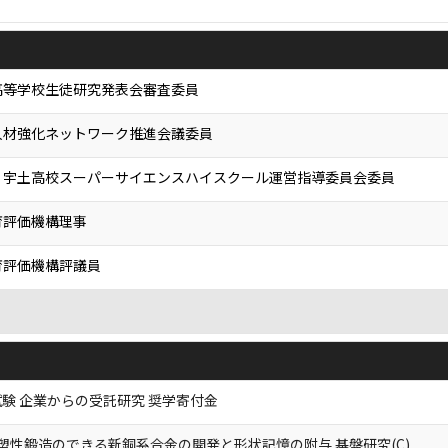
高等学校生徒研究発表会審査委員
人材強化ネットワーク推進会議委員
・宇土高校スーパーサイエンスハイスクール運営指導委員会委員
育評価機構理事
育評価機構評議員
試験 企業からの受託研究 奨学寄付金
塑性鍛造のできる新銅系合金の開発と形状記憶の附与 基盤研究(C)