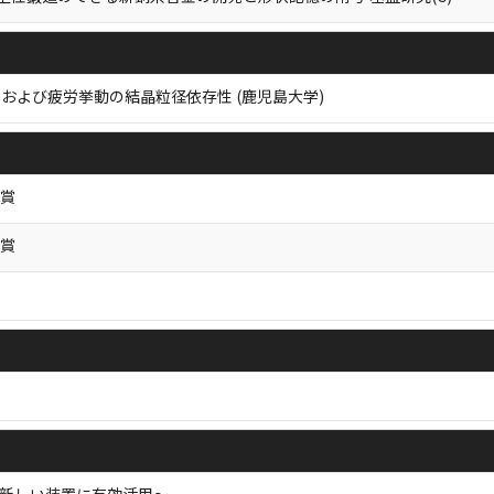
および疲労挙動の結晶粒径依存性 (鹿児島大学)
グ賞
グ賞
新しい装置に有効活用～