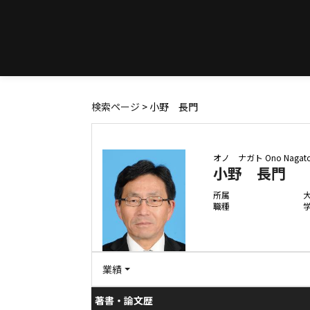
検索ページ
> 小野 長門
オノ ナガト
Ono Nagat
小野 長門
所属
職種
業績
著書・論文歴