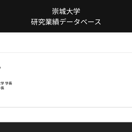
崇城大学
研究業績データベース
o
大学 学長
学長