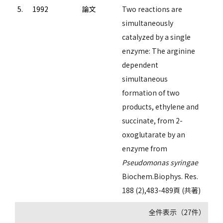
5.
1992
論文
Two reactions are
simultaneously
catalyzed by a single
enzyme: The arginine
dependent
simultaneous
formation of two
products, ethylene and
succinate, from 2-
oxoglutarate by an
enzyme from
Pseudomonas syringae
Biochem.Biophys. Res.
188 (2),483-489頁 (共著)
全件表示（27件）