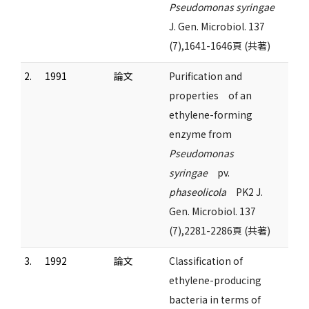
Pseudomonas syringae
J. Gen. Microbiol. 137
(7),1641-1646頁 (共著)
2.
1991
論文
Purification and
properties of an
ethylene-forming
enzyme from
Pseudomonas
syringae
pv.
phaseolicola
PK2 J.
Gen. Microbiol. 137
(7),2281-2286頁 (共著)
3.
1992
論文
Classification of
ethylene-producing
bacteria in terms of