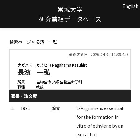
English
崇城大学
研究業績データベース
検索ページ
> 長濱 一弘
（最終更新日 : 2026-04-02 11:39:45）
ナガハマ カズヒロ
Nagahama Kazuhiro
長濱 一弘
所属
生物生命学部 生物生命学科
職種
教授
著書・論文歴
1.
1991
論文
L-Arginine is essential
for the formation in
vitro of ethylene by an
extract of