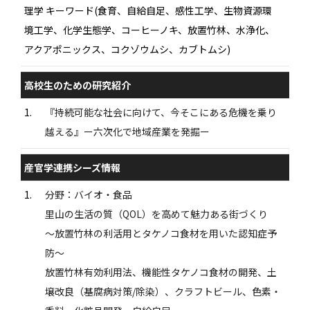
理学 キーワード(食育、自給自足、感性工学、生物資源環
境工学、化学生態学、コーヒーノキ、放置竹林、水浄化、
アクアポニックス、コクゾウムシ、カブトムシ)
高校生のための研究紹介
1.
『持続可能な社会に向けて、今そこにある危機を乗り
越える』ー六次化で地域産業を発掘ー
産官学連携シーズ情報
1.
分野：バイオ・食品
里山の生活の質（QOL）を高めて魅力ある街づくり
〜放置竹林の利活用とタケノコ食材を用いた認知症予
防〜
放置竹林有効利用法、機能性タケノコ食材の開発、土
壌改良（基腐病対策/除染）、クラフトビール、色素・