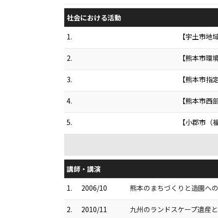
社会における活動
1.
【宇土市地
2.
【熊本市環
3.
【熊本市指
4.
【熊本市西
5.
【小郡市（
講師・講演
1.
2006/10
熊本のまちづくりと造園へ
2.
2010/11
九州のランドスケープ遺産