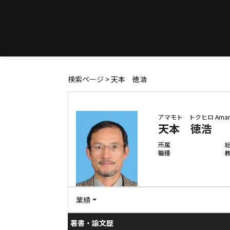
検索ページ
> 天本 徳浩
アマモト トクヒロ
Amam
天本 徳浩
所属
職種
業績
著書・論文歴