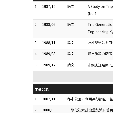
1.
1987/12
論文
A Study on Tri
(No.4)
2.
1988/06
論文
Trip Generatio
Engineering Ky
3.
1988/11
論文
地域間流動を用い
4.
1989/08
論文
都市施設の配置に
5.
1989/12
論文
非観測道路区間
学会発表
1.
2007/11
都市公園の利用実態調査に基
2.
2008/03
二酸化炭素排出量削減に着目