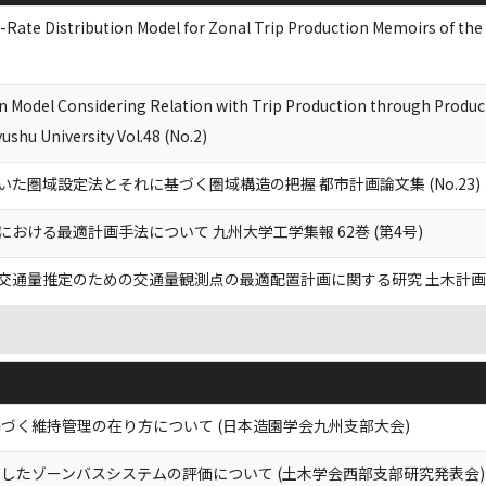
p-Rate Distribution Model for Zonal Trip Production Memoirs of the 
n Model Considering Relation with Trip Production through Produc
ushu University Vol.48 (No.2)
た圏域設定法とそれに基づく圏域構造の把握 都市計画論文集 (No.23)
おける最適計画手法について 九州大学工学集報 62巻 (第4号)
交通量推定のための交通量観測点の最適配置計画に関する研究 土木計画学研究
づく維持管理の在り方について (日本造園学会九州支部大会)
したゾーンバスシステムの評価について (土木学会西部支部研究発表会)