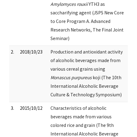
Amylomyces rouxii
YTH3 as
saccharifying agent (JSPS New Core
to Core Program A. Advanced
Research Networks, The Final Joint
Seminar)
2.
2018/10/23
Production and antioxidant activity
of alcoholic beverages made from
various cereal grains using
Monascus purpureus
koji (The 10th
International Alcoholic Beverage
Culture & Technology Symposium)
3.
2015/10/12
Characteristics of alcoholic
beverages made from various
colored rice and grain (The 9th
International Alcoholic Beverage