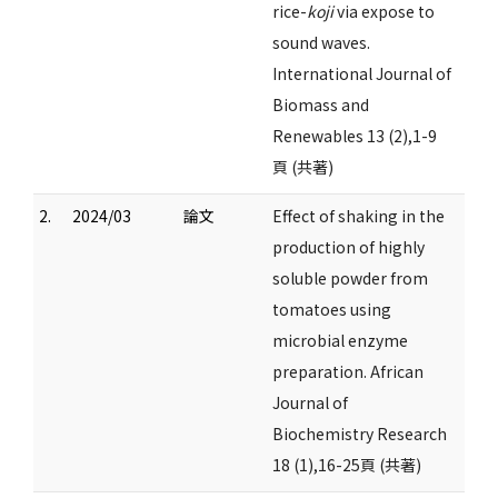
rice-
koji
via expose to
sound waves.
International Journal of
Biomass and
Renewables 13 (2),1-9
頁 (共著)
2.
2024/03
論文
Effect of shaking in the
production of highly
soluble powder from
tomatoes using
microbial enzyme
preparation. African
Journal of
Biochemistry Research
18 (1),16-25頁 (共著)