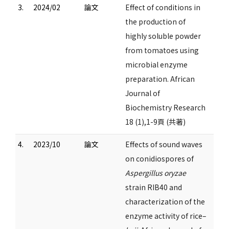
3.
2024/02
論文
Effect of conditions in
the production of
highly soluble powder
from tomatoes using
microbial enzyme
preparation. African
Journal of
Biochemistry Research
18 (1),1-9頁 (共著)
4.
2023/10
論文
Effects of sound waves
on conidiospores of
Aspergillus oryzae
strain RIB40 and
characterization of the
enzyme activity of rice–