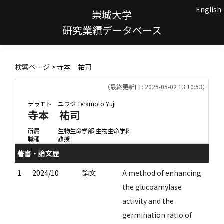
English
崇城大学
研究業績データベース
検索ページ
> 寺本 祐司
（最終更新日 : 2025-05-02 13:10:53）
テラモト ユウジ
Teramoto Yuji
寺本 祐司
所属
生物生命学部 生物生命学科
職種
教授
著書・論文歴
1.
2024/10
論文
A method of enhancing
the glucoamylase
activity and the
germination ratio of