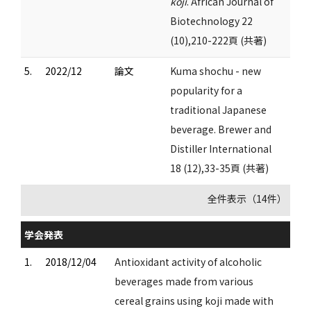
koji
. African Journal of
Biotechnology 22
(10),210-222頁 (共著)
5.
2022/12
論文
Kuma shochu - new
popularity for a
traditional Japanese
beverage. Brewer and
Distiller International
18 (12),33-35頁 (共著)
全件表示（14件）
学会発表
1.
2018/12/04
Antioxidant activity of alcoholic
beverages made from various
cereal grains using koji made with