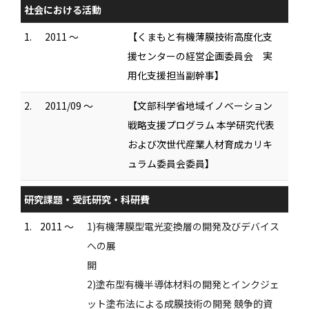
社会における活動
1.
2011 ～
【くまもと有機薄膜技術高度化支
援センターの経営企画委員会 実
用化支援担当副幹事】
2.
2011/09 ～
【文部科学省地域イノベーション
戦略支援プログラム 本学研究代表
および次世代産業人材育成カリキ
ュラム委員会委員】
研究課題・受託研究・科研費
1.
2011 ～
1)有機薄膜型電光変換層の開発及びデバイス
への展
開
2)塗布型有機半導体材料の開発とインクジェ
ット塗布法による成膜技術の開発 競争的資