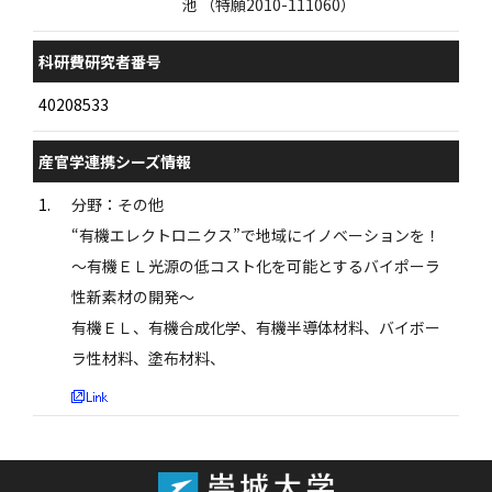
池 （特願2010-111060）
科研費研究者番号
40208533
産官学連携シーズ情報
1.
分野：その他
“有機エレクトロニクス”で地域にイノベーションを！
〜有機ＥＬ光源の低コスト化を可能とするバイポーラ
性新素材の開発〜
有機ＥＬ、有機合成化学、有機半導体材料、バイボー
ラ性材料、塗布材料、