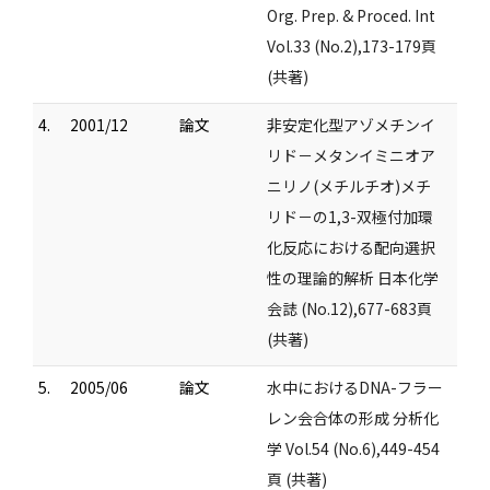
Org. Prep. & Proced. Int
Vol.33 (No.2),173-179頁
(共著)
4.
2001/12
論文
非安定化型アゾメチンイ
リド－メタンイミニオア
ニリノ(メチルチオ)メチ
リド－の1,3-双極付加環
化反応における配向選択
性の理論的解析 日本化学
会誌 (No.12),677-683頁
(共著)
5.
2005/06
論文
水中におけるDNA-フラー
レン会合体の形成 分析化
学 Vol.54 (No.6),449-454
頁 (共著)