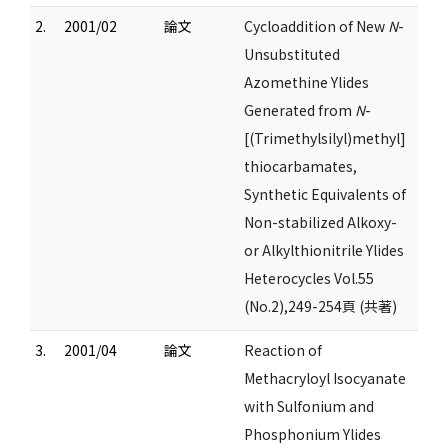
2.
2001/02
論文
Cycloaddition of New
N
-
Unsubstituted
Azomethine Ylides
Generated from
N
-
[(Trimethylsilyl)methyl]
thiocarbamates,
Synthetic Equivalents of
Non-stabilized Alkoxy-
or Alkylthionitrile Ylides
Heterocycles Vol.55
(No.2),249-254頁 (共著)
3.
2001/04
論文
Reaction of
Methacryloyl Isocyanate
with Sulfonium and
Phosphonium Ylides