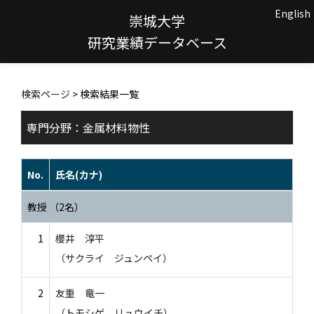
English
崇城大学
研究業績データベース
検索ページ
> 検索結果一覧
専門分野：金属材料物性
No.
氏名(カナ)
教授 （2名）
1
櫻井 淳平
（サクライ ジュンペイ）
2
友重 竜一
（トモシゲ リュウイチ）