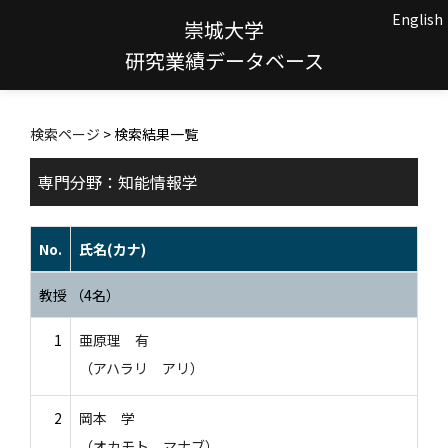
English
崇城大学
研究業績データベース
検索ページ
> 検索結果一覧
専門分野：知能情報学
No.
氏名(カナ)
教授 （4名）
1
亜原理 有
（アハラリ アリ）
2
岡本 学
（オカモト マナブ）