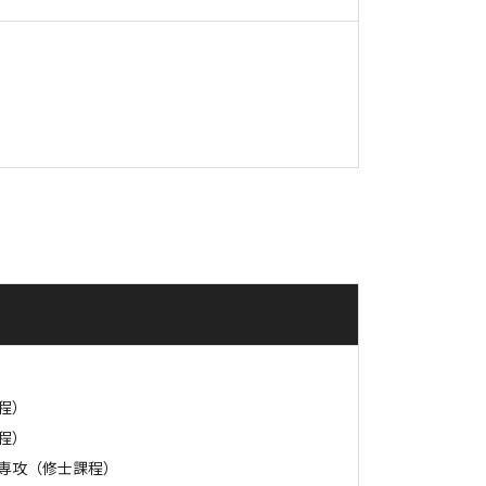
程）
程）
専攻（修士課程）