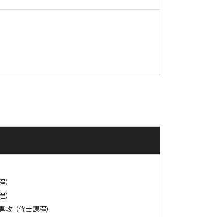
程）
程）
専攻（修士課程）