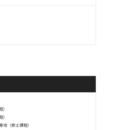
程）
程）
専攻（修士課程）