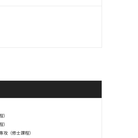
程）
程）
専攻（修士課程）