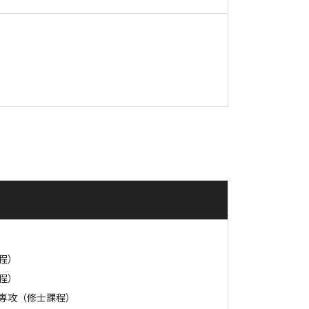
程）
程）
専攻（修士課程）